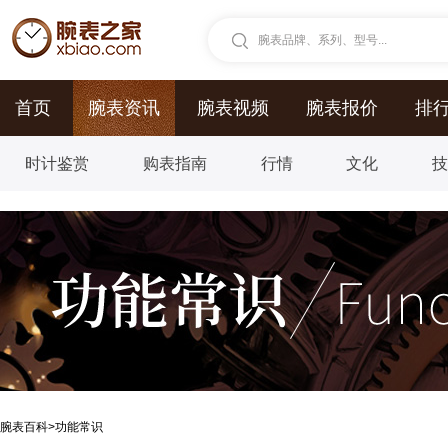
腕表品牌、系列、型号...
首页
腕表资讯
腕表视频
腕表报价
排
时计鉴赏
购表指南
行情
文化
腕表百科
>
功能常识