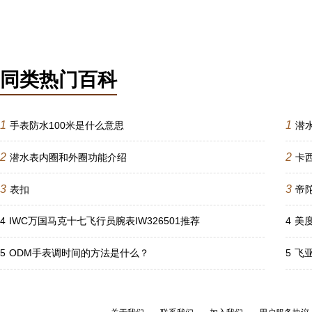
同类热门百科
1
1
手表防水100米是什么意思
潜
2
2
潜水表内圈和外圈功能介绍
卡
3
3
表扣
帝
4
IWC万国马克十七飞行员腕表IW326501推荐
4
美
5
ODM手表调时间的方法是什么？
5
飞