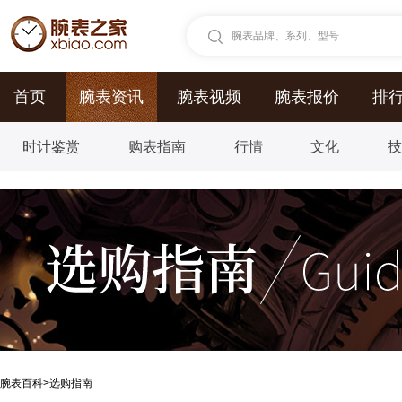
腕表品牌、系列、型号...
首页
腕表资讯
腕表视频
腕表报价
排
时计鉴赏
购表指南
行情
文化
腕表百科
>
选购指南