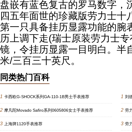
盘嵌有蓝色复古的罗马数字，
四五年面世的珍藏版劳力士十
第一只具备挂历显露功能的腕
历上调下走(瑞士原装劳力士专
镜，令挂历显露一目明白。半
米/三百三十英尺。
同类热门百科
1
1
卡西欧G-SHOCK系列GA-110-1B男士手表推荐
刘
2
2
摩凡陀Movado Safiro系列0605806女士手表推荐
劳力
3
3
上海牌1120手表推荐
劳