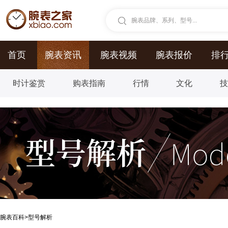
腕表品牌、系列、型号...
首页
腕表资讯
腕表视频
腕表报价
排
时计鉴赏
购表指南
行情
文化
腕表百科
>
型号解析