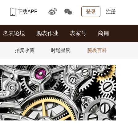
下载APP
登录
注册
名表论坛
购表作业
表家号
商铺
拍卖收藏
时髦星腕
腕表百科