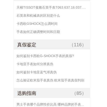
天梭TISSOT俊雅石英手表T063.637.16.037.00日期不准怎么调？
石英表和机械表的区别是什么
卡西欧GSHOCK怎么调时间
手表如何正确调整时间和日期
真假鉴定
（116）
如何鉴别卡西欧G-SHOCK手表的真假?
卡地亚手表如何分辨真伪
如何鉴别卡地亚蓝气球真伪
怎么验证欧米茄手表真伪 欧米茄手表真假判别
选购指南
（85）
男士手表哪个品牌性价比高 哪种品牌的手表好又便宜 哪款手表的性价比好