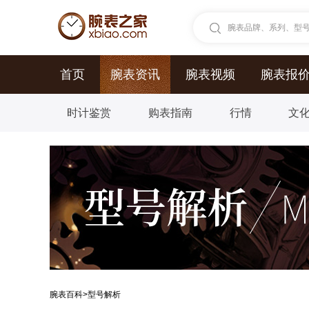
腕表品牌、系列、型号.
首页
腕表资讯
腕表视频
腕表报
时计鉴赏
购表指南
行情
文
腕表百科
>
型号解析