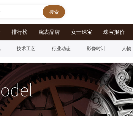
..
价
排行榜
腕表品牌
女士珠宝
珠宝报价
化
技术工艺
行业动态
影像时计
人物