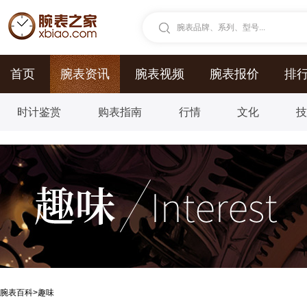
腕表品牌、系列、型号...
首页
腕表资讯
腕表视频
腕表报价
排
时计鉴赏
购表指南
行情
文化
腕表百科
>
趣味