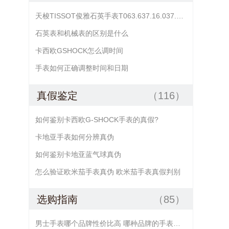
天梭TISSOT俊雅石英手表T063.637.16.037.00日期不准怎么调？
石英表和机械表的区别是什么
卡西欧GSHOCK怎么调时间
手表如何正确调整时间和日期
真假鉴定
（116）
如何鉴别卡西欧G-SHOCK手表的真假?
卡地亚手表如何分辨真伪
如何鉴别卡地亚蓝气球真伪
怎么验证欧米茄手表真伪 欧米茄手表真假判别
选购指南
（85）
男士手表哪个品牌性价比高 哪种品牌的手表好又便宜 哪款手表的性价比好