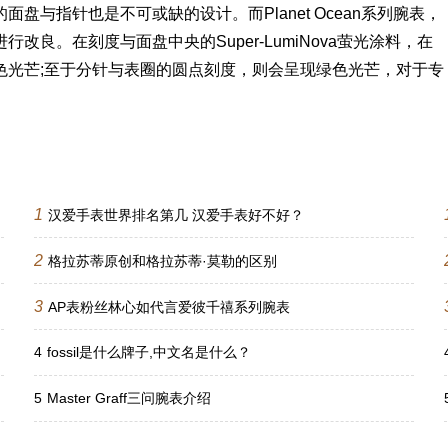
与指针也是不可或缺的设计。而Planet Ocean系列腕表，
良。在刻度与面盘中央的Super-LumiNova萤光涂料，在
色光芒;至于分针与表圈的圆点刻度，则会呈现绿色光芒，对于专
。
1
汉爱手表世界排名第几 汉爱手表好不好？
2
格拉苏蒂原创和格拉苏蒂·莫勒的区别
3
AP表粉丝林心如代言爱彼千禧系列腕表
4
fossil是什么牌子,中文名是什么？
5
Master Graff三问腕表介绍