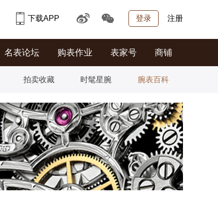
下载APP
登录
注册
名表论坛
购表作业
表家号
商铺
拍卖收藏
时髦星腕
腕表百科