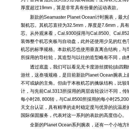
厚度超过19mm，算是非常具有份量的运动表款。
新款的Seamaster Planet Ocean计时腕
製机芯。其机芯直径为32.5mm，厚度是7.6mm，
芯。从外观来看，Cal.9300採用与Cal.8500、C
装饰整个机芯夹板与自动盘，此外还使用少见的红色字
机芯的标準规格。本款机芯也使用垂直离合结构，与导柱
所採用的导柱轮，其造型与以往的造型略有不同，由
透过底盖，我们可以看见无卡度游丝摆轮(由四颗螺丝微
游丝，这叁项规格，是目前新款Planet Ocean腕
不可或缺的主角。但由于本枚机芯的擒纵结构，比较
计，与先前Cal.3313所採用的两层齿轮设计不同，传
每小时28, 800转，与Cal.8500所採用的每小时25
天文台认证，具有精準的走时稳定度与优异的抗温差效能;同
国际保固服务，代表对这一系列的表款的高度信心。
全新的Planet Ocean系列腕表，还有一个