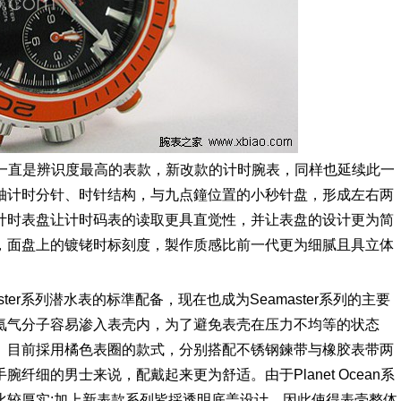
款式，一直是辨识度最高的表款，新改款的计时腕表，同样也延续此一
轴计时分针、时针结构，与九点鐘位置的小秒针盘，形成左右两
计时表盘让计时码表的读取更具直觉性，并让表盘的设计更为简
，面盘上的镀铑时标刻度，製作质感比前一代更为细腻且具立体
ter系列潜水表的标準配备，现在也成为Seamaster系列的主要
氦气分子容易渗入表壳内，为了避免表壳在压力不均等的状态
。目前採用橘色表圈的款式，分别搭配不锈钢鍊带与橡胶表带两
细的男士来说，配戴起来更为舒适。由于Planet Ocean系
比较厚实;加上新表款系列皆採透明底盖设计，因此使得表壳整体