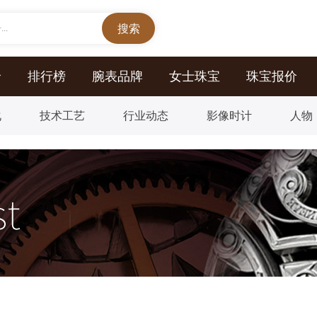
..
价
排行榜
腕表品牌
女士珠宝
珠宝报价
化
技术工艺
行业动态
影像时计
人物