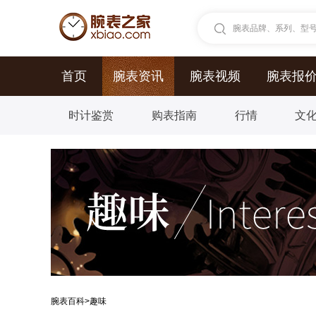
腕表品牌、系列、型号.
首页
腕表资讯
腕表视频
腕表报
时计鉴赏
购表指南
行情
文
腕表百科
>
趣味