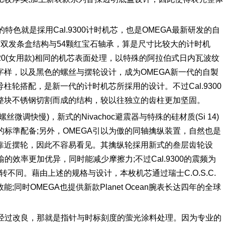
表，最大的特色就是採用Cal.9300计时机芯，也是OMEGA最新研发的自
具有双发条盒结构与54颗红宝石轴承，算是尺寸比较大的计时机
al.8520(女用款)相同的机芯表面处理，以特殊的阿拉伯式日内瓦波纹
样，以及黑色的螺丝与摆轮设计，成为OMEGA新一代的自製
轮搭配，是新一代的计时机芯所採用的设计。不过Cal.9300
整块不锈钢切割而成的结构，较以往独立的齿柱更加坚固。
调快慢)，新式的Nivachoc避震器与特殊的硅材质(Si 14)
表上的标準配备;另外，OMEGA引以为傲的同轴擒纵装置，自然也是
靠近摆轮，因此不容易看见。其擒纵轮採用新式的叁层齿轮设
输的效率更加优异，同时能减少摩擦力;不过Cal.9300的震频为
,200转不同。藉由上述的规格与设计，本枚机芯通过瑞士C.O.S.C.
时OMEGA也提供新款Planet Ocean腕表长达四年的全球
小地方经过改良，那就是指针与时标刻度的萤光涂料处理。因为专业的