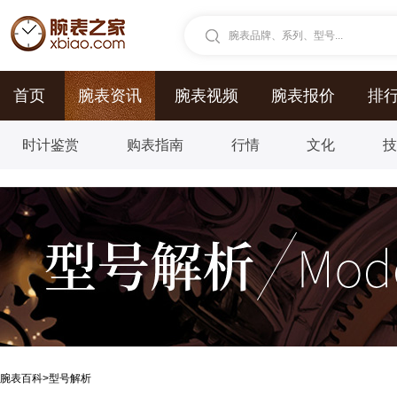
腕表品牌、系列、型号...
首页
腕表资讯
腕表视频
腕表报价
排
时计鉴赏
购表指南
行情
文化
腕表百科
>
型号解析