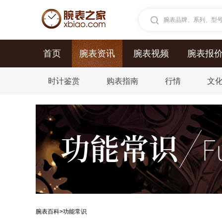
腕表品牌、系列、型号.
首页
腕表资讯
腕表视频
腕表报
时计鉴赏
购表指南
行情
文
腕表百科
>
功能常识