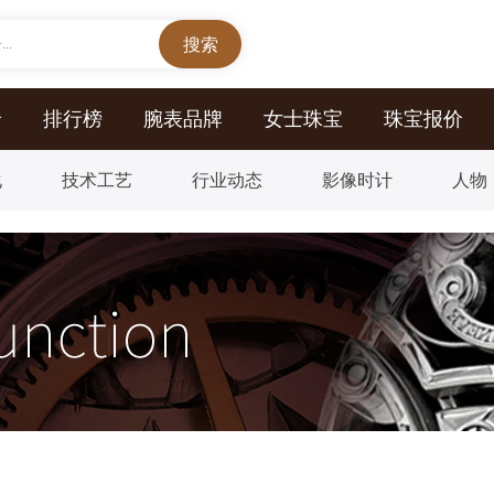
..
价
排行榜
腕表品牌
女士珠宝
珠宝报价
化
技术工艺
行业动态
影像时计
人物