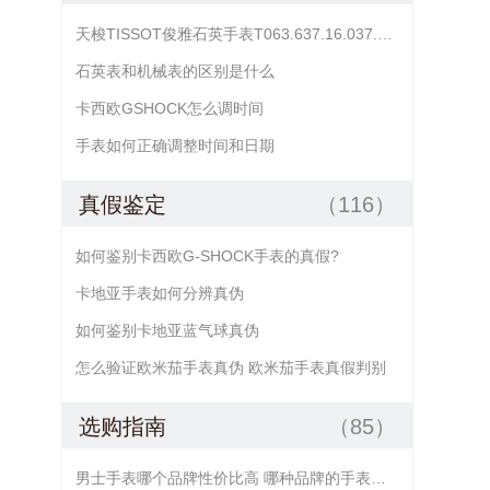
天梭TISSOT俊雅石英手表T063.637.16.037.00日期不准怎么调？
石英表和机械表的区别是什么
卡西欧GSHOCK怎么调时间
手表如何正确调整时间和日期
真假鉴定
（116）
如何鉴别卡西欧G-SHOCK手表的真假?
卡地亚手表如何分辨真伪
如何鉴别卡地亚蓝气球真伪
怎么验证欧米茄手表真伪 欧米茄手表真假判别
选购指南
（85）
男士手表哪个品牌性价比高 哪种品牌的手表好又便宜 哪款手表的性价比好