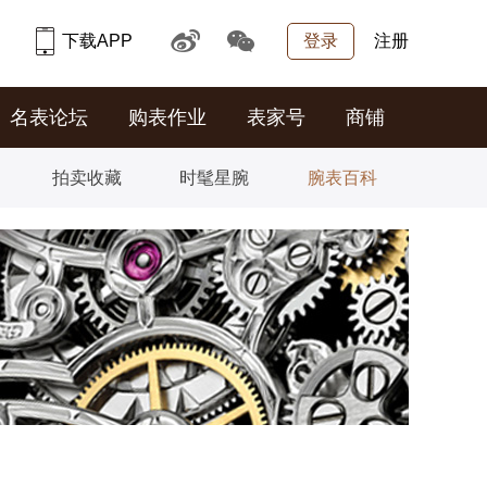
下载APP
登录
注册
名表论坛
购表作业
表家号
商铺
拍卖收藏
时髦星腕
腕表百科