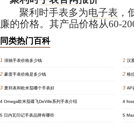
聚利时手表多为
电子表
，
廉的价格。其产品价格从60-2
同类热门百科
1
1
浪驰手表价格多少钱
汉
2
2
豪度手表价格是多少钱
格
3
3
萧邦表和欧米茄哪个手表好
A
4
Omega欧米茄碟飞DeVille系列手表介绍
4
fo
5
日内瓦印记手表品牌有哪些
5
Ma