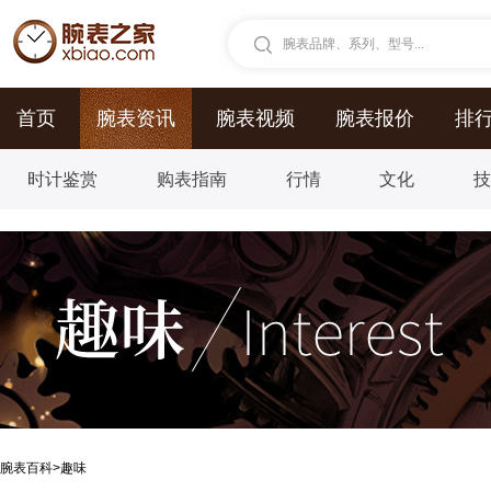
腕表品牌、系列、型号...
首页
腕表资讯
腕表视频
腕表报价
排
时计鉴赏
购表指南
行情
文化
腕表百科
>
趣味