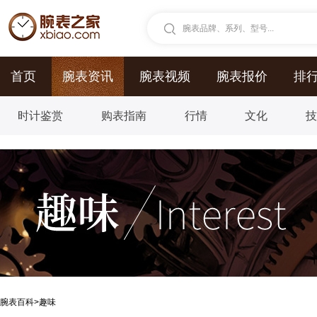
腕表品牌、系列、型号...
首页
腕表资讯
腕表视频
腕表报价
排
时计鉴赏
购表指南
行情
文化
腕表百科
>
趣味