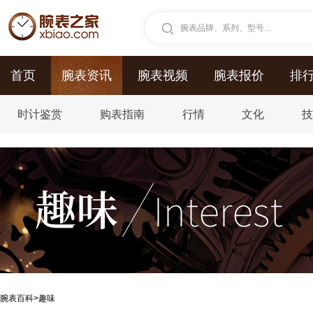
腕表品牌、系列、型号...
首页
腕表资讯
腕表视频
腕表报价
排
时计鉴赏
购表指南
行情
文化
腕表百科
>
趣味