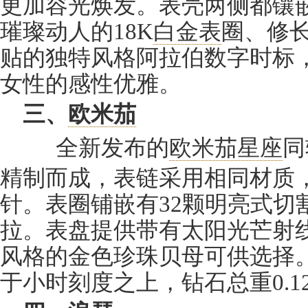
更加容光焕发。表壳两侧都镶
璀璨动人的18K
白金表
圈、修
贴的独特风格阿拉伯数字时标
女性的感性优雅。
三、
欧米茄
全新发布的
欧米茄星座
同
精制而成，表链采用相同材质
针。表圈铺嵌有32颗明亮式切割
拉。表盘提供带有太阳光芒射
风格的金色珍珠贝母可供选择。
于小时刻度之上，钻石总重0.1