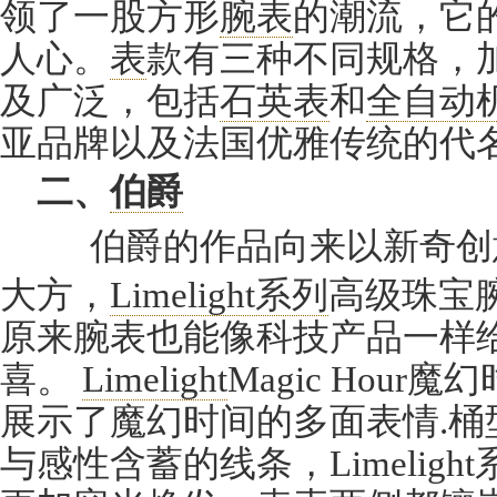
领了一股方形
腕表
的潮流，它
人心。
表
款有三种不同规格，
及广泛，包括
石英表
和
全自动
亚品牌以及法国优雅传统的代
二、
伯爵
伯爵的作品向来以新奇创
大方，
Limelight系列
高级珠宝
原来腕表也能像科技产品一样
喜。
Limelight
Magic Hour
展示了魔幻时间的多面表情.桶
与感性含蓄的线条，Limelig