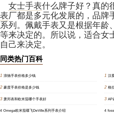
女士手表
什么牌子好？真的
表
厂都是多元化发展的，品牌
系列。佩戴手表又是根据年龄
等来决定的。所以说，适合女
自己来决定。
同类热门百科
1
1
浪驰手表价格多少钱
汉
2
2
豪度手表价格是多少钱
格
3
3
萧邦表和欧米茄哪个手表好
A
4
Omega欧米茄碟飞DeVille系列手表介绍
4
fo