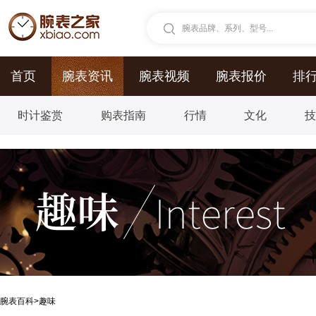
腕表品牌、系列、型号...
首页
腕表资讯
腕表视频
腕表报价
排
时计鉴赏
购表指南
行情
文化
腕表百科
>
趣味