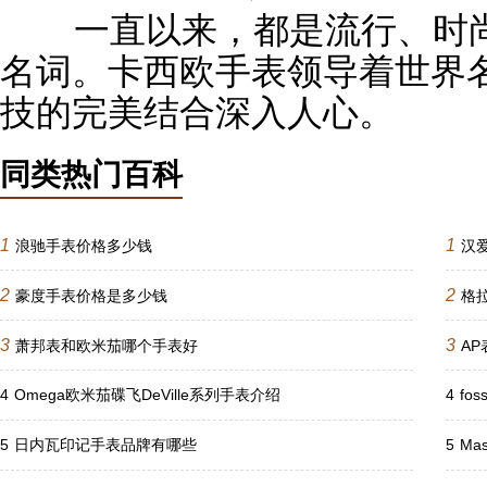
一直以来，都是流行、时尚
名词。卡西欧手表领导着世界
技的完美结合深入人心。
同类热门百科
1
1
浪驰手表价格多少钱
汉
2
2
豪度手表价格是多少钱
格
3
3
萧邦表和欧米茄哪个手表好
A
4
Omega欧米茄碟飞DeVille系列手表介绍
4
fo
5
日内瓦印记手表品牌有哪些
5
Ma