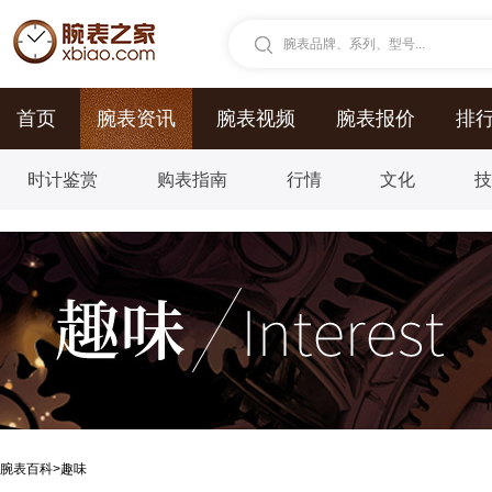
腕表品牌、系列、型号...
首页
腕表资讯
腕表视频
腕表报价
排
时计鉴赏
购表指南
行情
文化
腕表百科
>
趣味