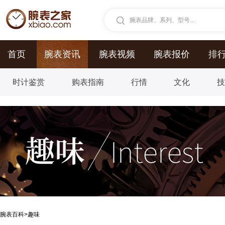
腕表品牌、系列、型号...
首页
腕表资讯
腕表视频
腕表报价
排
时计鉴赏
购表指南
行情
文化
腕表百科
>
趣味