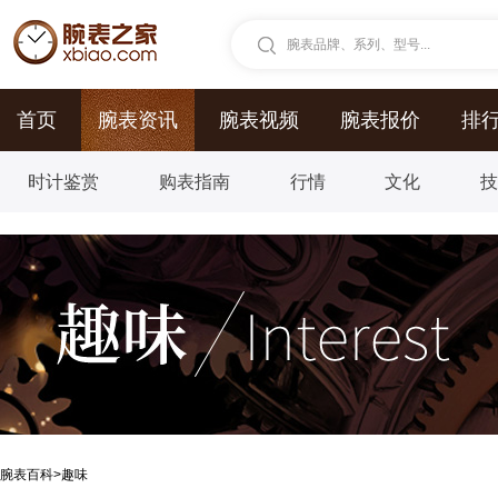
腕表品牌、系列、型号...
首页
腕表资讯
腕表视频
腕表报价
排
时计鉴赏
购表指南
行情
文化
腕表百科
>
趣味