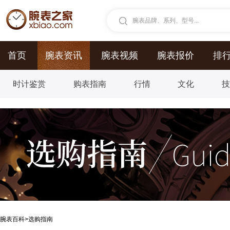
腕表品牌、系列、型号...
首页
腕表资讯
腕表视频
腕表报价
排
时计鉴赏
购表指南
行情
文化
腕表百科
>
选购指南