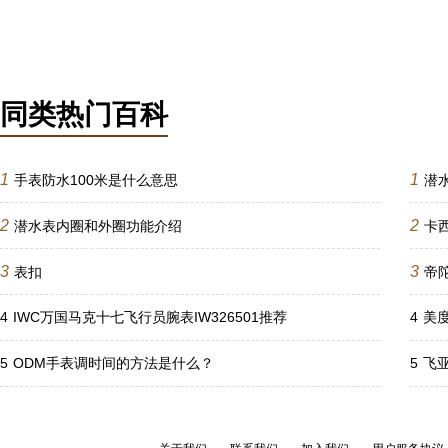
同类热门百科
1
1
手表防水100米是什么意思
潜
2
2
潜水表内圈和外圈功能介绍
卡
3
3
表扣
帝
4
IWC万国马克十七飞行员腕表IW326501推荐
4
美
5
ODM手表调时间的方法是什么？
5
飞