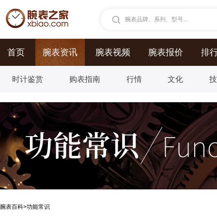
腕表品牌、系列、型号...
首页
腕表资讯
腕表视频
腕表报价
排
时计鉴赏
购表指南
行情
文化
腕表百科
>
功能常识