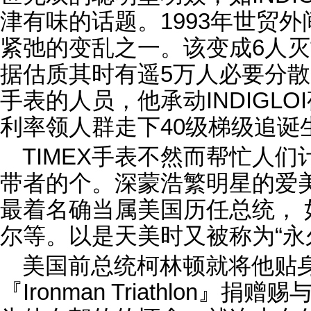
津有味的话题。1993年世贸
紧弛的变乱之一。该变成6人灭
据估质其时有遥5万人必要分散
手表的人员，他承动INDIGL
利率领人群走下40级梯级追诞
TIMEX手表不然而帮忙人
带者的个。深蒙浩繁明星的爱
最着名确当属美国历任总统，
尔等。以是天美时又被称为“永久
美国前总统柯林顿就将他贴
『Ironman Triathlon