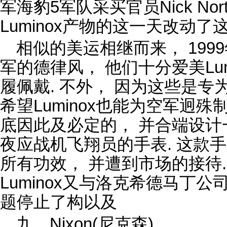
军海豹5军队采买官员Nick Nor
Luminox产物的这一天改动
相似的美运相继而来， 1999年
军的德律风， 他们十分爱美Lu
履佩戴. 不外， 因为这些是专
希望Luminox也能为空军迥殊制作
底因此及必定的， 并合端设计一
夜应战机飞翔员的手表. 这款
所有功效， 并遭到市场的接待
Luminox又与洛克希德马丁
题停止了构以及
九、Nixon(尼克森)