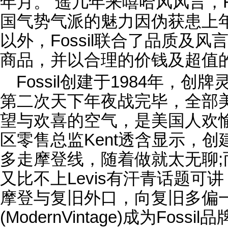
年月。 遥几年来嘻哈风风言，F
国气势气派的魅力因伪获患上
以外，Fossil联合了品质及
商品，并以合理的价钱及超值
Fossil创建于1984年，
第二次天下年夜战完毕，全部
望与欢喜的空气，是美国人欢
区零售总监Kent透含显示，
多走摩登线，随着做就太无聊;而
又比不上Levis有汗青话题可讲，
摩登与复旧外口，向复旧多偏一
(ModernVintage)成为Fossil