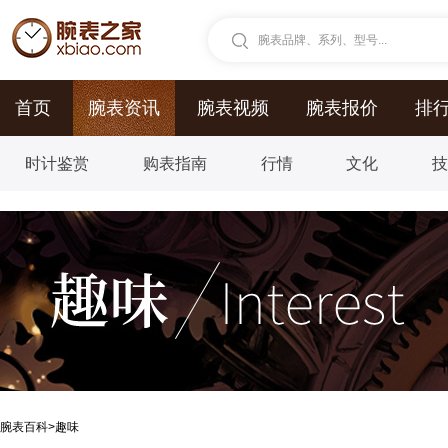
腕表品牌、系列、型号...
首页
腕表资讯
腕表视频
腕表报价
排
时计鉴赏
购表指南
行情
文化
腕表百科
>
趣味