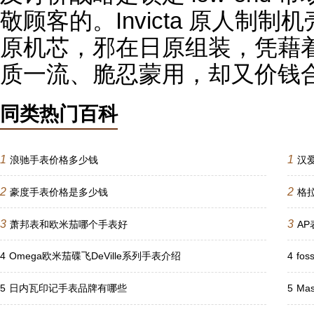
敬顾客的。Invicta 原人制
原机芯，邪在日原组装，凭藉
质一流、脆忍蒙用，却又价钱
同类热门百科
1
1
浪驰手表价格多少钱
汉
2
2
豪度手表价格是多少钱
格
3
3
萧邦表和欧米茄哪个手表好
A
4
Omega欧米茄碟飞DeVille系列手表介绍
4
fo
5
日内瓦印记手表品牌有哪些
5
Ma