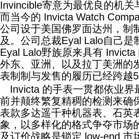
Invincible寄意为最优良
而当今的 Invicta Watch Co
公司设于美国佛罗面达州，制
及。公司总裁Eyal Lalo自
Eyal Lalo野族原来具有 Invict
外东、亚洲、以及拉丁美洲的
表制制与发售的履历已经跨越5
Invicta 的手表一贯都依
前并颠终繁复精稠的检测来确保其品
表款多达遥千种机器表、石英
象，以多样化的格式争夺市场的据
及订价战略是锁定 low-end