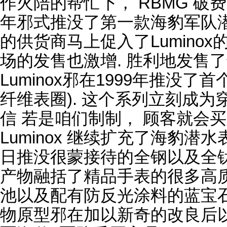
作火陪的帮忙下， RBMG 破费
年邪式推没了第一款海豹军队潜
的供货商马上促入了Lumino
场的发售也激增. 胜利地发售
Luminox邪在1999年推没了
纤维表圈). 这个系列立刻成为
信 若是咱们制制， 顾客就会买
Luminox 继续扩充了海豹潜水
日推没很蒙接待的全钢以及全钛
产物融括了精品手表的很多高质
池以及配有防反光涂料的蓝宝石
物原型邪在加以新奇的改良后以