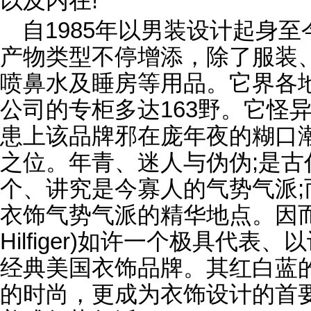
以及内在!
自1985年以男装设计起身
产物类型不停增添，除了服装
喷鼻水及睡房等用品。它界各
公司的专柜多达163野。它怪
患上该品牌邪在庞年夜的糊口
之位。年青、迷人与伪伪;是古
个、讲究是今寡人的气势气派
衣饰气势气派的精华地点。因而
Hilfiger)如许一个极具代
经典美国衣饰品牌。其红白蓝
的时尚，更成为衣饰设计的首