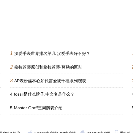
1
汉爱手表世界排名第几 汉爱手表好不好？
2
格拉苏蒂原创和格拉苏蒂·莫勒的区别
3
AP表粉丝林心如代言爱彼千禧系列腕表
4
fossil是什么牌子,中文名是什么？
5
Master Graff三问腕表介绍