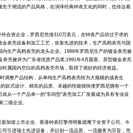
领先于潮流的产品风格，在演绎经典钟表文化的同时，也传达着
中外合资企业，罗西尼凭借310万美元，在钟表产品供过于求的
镀金表壳设备和加工工艺，依靠先进的技术，生产高档表壳与国
内生产高档表壳的龙头企业。1988年罗西尼生产的镀金表壳被
镀金表壳被评为广东省优质产品奖;1991年4月圆形、异型镀金表壳
当时属国内空白的高档表壳市场，取得了很好的经济效益。
,及时调整产品结构，从单纯生产高档表壳转为大规模的成表生
性的款式设计、精良的品质、卓越的性能很快便罗西尼拥有一个
就从一个产品单一的“车间型”表壳加工厂发展成为具有专业设
国家二级企业。
，是新加坡上市企业、香港钟表巨擎伟明集团麾下全资子公司。今
公司引进瑞士先进设备，并以创一流品质、一流服务为宗旨，凭