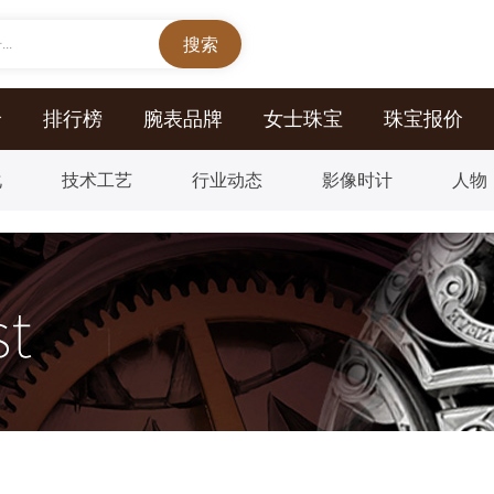
..
价
排行榜
腕表品牌
女士珠宝
珠宝报价
化
技术工艺
行业动态
影像时计
人物