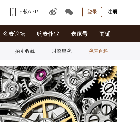
下载APP
登录
注册
名表论坛
购表作业
表家号
商铺
拍卖收藏
时髦星腕
腕表百科