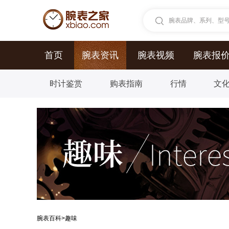
腕表品牌、系列、型号.
首页
腕表资讯
腕表视频
腕表报
时计鉴赏
购表指南
行情
文
腕表百科
>
趣味