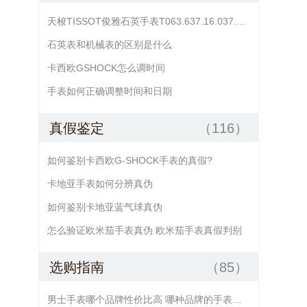
天梭TISSOT俊雅石英手表T063.637.16.037.00日期不准怎么调？
石英表和机械表的区别是什么
卡西欧GSHOCK怎么调时间
手表如何正确调整时间和日期
真假鉴定
（116）
如何鉴别卡西欧G-SHOCK手表的真假?
卡地亚手表如何分辨真伪
如何鉴别卡地亚蓝气球真伪
怎么验证欧米茄手表真伪 欧米茄手表真假判别
选购指南
（85）
男士手表哪个品牌性价比高 哪种品牌的手表好又便宜 哪款手表的性价比好