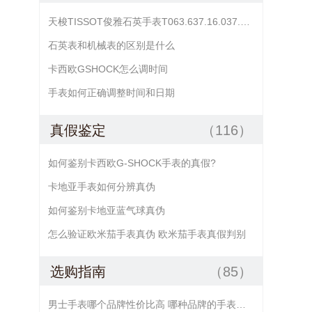
天梭TISSOT俊雅石英手表T063.637.16.037.00日期不准怎么调？
石英表和机械表的区别是什么
卡西欧GSHOCK怎么调时间
手表如何正确调整时间和日期
真假鉴定
（116）
如何鉴别卡西欧G-SHOCK手表的真假?
卡地亚手表如何分辨真伪
如何鉴别卡地亚蓝气球真伪
怎么验证欧米茄手表真伪 欧米茄手表真假判别
选购指南
（85）
男士手表哪个品牌性价比高 哪种品牌的手表好又便宜 哪款手表的性价比好