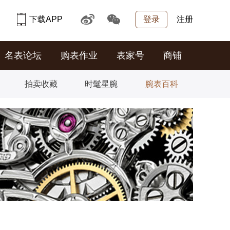
下载APP
登录
注册
名表论坛
购表作业
表家号
商铺
拍卖收藏
时髦星腕
腕表百科