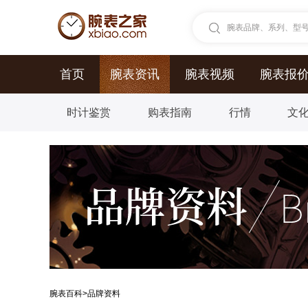
腕表品牌、系列、型号.
首页
腕表资讯
腕表视频
腕表报
时计鉴赏
购表指南
行情
文
腕表百科
>
品牌资料