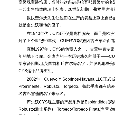
高级珠宝装饰店，当时的这条街是哈瓦那最繁华的名
一起出售精致的瑞士怀表，20世纪初期，弗罗里达
很快奎尔沃先生让他们在生产的表盘上刻上自己的名字
就是奎尔沃和他的侄子。
在1940年代，CYS不仅是高档腕表，而且是
到了上个世纪50年代，CUERVO家族因古巴革命而
直到1997年，CYS的负责人之一、古董钟表专家L
年的地下金库。金库内的一本历史悠久的册子——CUER
学家爱因斯坦;英国首相丘吉尔等名字，并发现那些
CYS这个品牌重生。
2002年，Cuervo Y Sobrinos-Havana 
Prominente、Robusto、Torpedo。每
名古巴雪茄的名字来命名。
库尔沃CYS现主要的产品系列是Espléndidos(荣耀系列
Robusto(雅士系列)，Torpedo/Torpedo Pir