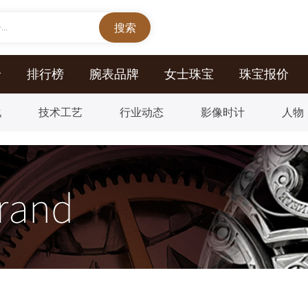
..
价
排行榜
腕表品牌
女士珠宝
珠宝报价
化
技术工艺
行业动态
影像时计
人物