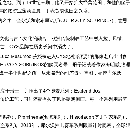
流之地。到了19世纪末期，他又开始扩大经营范围，和他的侄子
沿岸的旅游业蓬勃发展，手表贸易也随之兴盛。
：奎尔沃和索布里诺斯(CUERVO Y SOBRINOS)，意思
欧洲文化与古巴文化的融合，欧洲传统制表工艺中融入拉丁风情。
逃亡，CYS品牌在历史长河中消失了。
uca Musumeci获授权进入CYS地处哈瓦那的那家老店尘封多
VO Y SOBRINOS的购买名录，册子记载着作家海明威;物理
完成于半个世纪之前，从未曝光的机芯设计草图，亦使库尔沃
LLC正式成立于瑞士，并推出了4个腕表系列：Esplendidos、
款手表都有瑞表传统工艺，同时还配有拉丁风格硬朗侧面。每一个系列用最著
)，Prominente(名流系列 )，Historiador(历史学家系列)，
ata(鱼雷 /海盗系列)。2013年，库尔沃推出赛车系列限量计时腕表，全球限