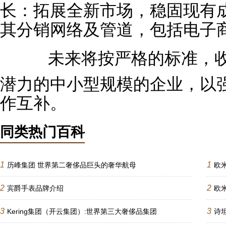
长：拓展全新市场，稳固现有
其分销网络及管道，包括电子
未来将按严格的标准，
潜力的中小型规模的企业，以
作互补。
同类热门百科
1
1
历峰集团 世界第二奢侈品巨头的奢华航母
欧
2
2
宾爵手表品牌介绍
欧米
3
3
Kering集团（开云集团）:世界第三大奢侈品集团
诗坦