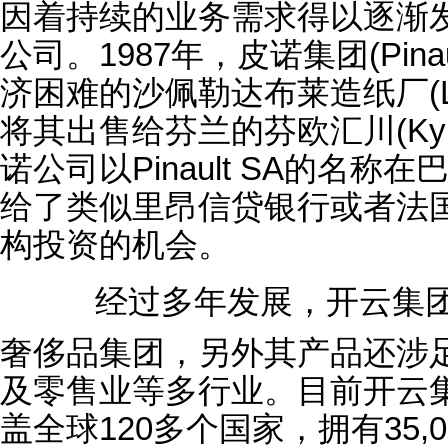
因着持续的业务需求得以逐渐
公司。1987年，皮诺集团(Pinau
济困难的沙佩勒达布莱造纸厂(LaCha
将其出售给芬兰的芬欧汇川(Kym
诺公司以Pinault SA的名
给了类似里昂信贷银行或者法国
构投资的机会。
经过多年发展，开云集
奢侈品集团，另外其产品还涉
及零售业等多行业。目前开云
盖全球120多个国家，拥有35,