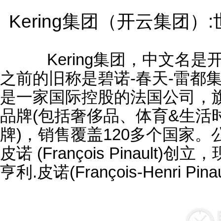
Kering集团（开云集团
Kering集团，中文名是开云
之前的旧称是碧诺-春天-雷都集
是一家国际控股的法国公司，
品牌(包括奢侈品、体育&生活
牌)，销售覆盖120多个国家。公
皮诺 (François Pinault
亨利.皮诺(François-Henri Pi