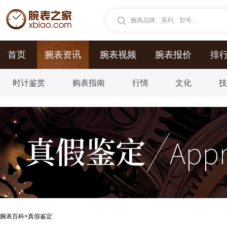
腕表品牌、系列、型号...
首页
腕表资讯
腕表视频
腕表报价
排
时计鉴赏
购表指南
行情
文化
腕表百科
>
真假鉴定