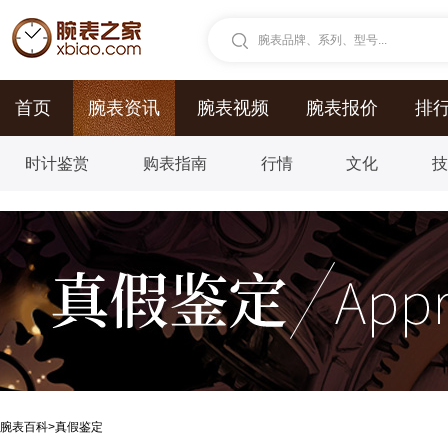
腕表品牌、系列、型号...
首页
腕表资讯
腕表视频
腕表报价
排
时计鉴赏
购表指南
行情
文化
腕表百科
>
真假鉴定